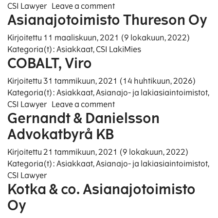
on Asianajotoimisto Susiluo
CSI Lawyer
Leave a comment
Asianajotoimisto Thureson Oy
Kirjoitettu
11 maaliskuun, 2021
(9 lokakuun, 2022)
Kategoria(t):
Asiakkaat
,
CSI LakiMies
COBALT, Viro
Kirjoitettu
31 tammikuun, 2021
(14 huhtikuun, 2026)
Kategoria(t):
Asiakkaat
,
Asianajo- ja lakiasiaintoimistot
,
on COBALT, Viro
CSI Lawyer
Leave a comment
Gernandt & Danielsson
Advokatbyrå KB
Kirjoitettu
21 tammikuun, 2021
(9 lokakuun, 2022)
Kategoria(t):
Asiakkaat
,
Asianajo- ja lakiasiaintoimistot
,
CSI Lawyer
Kotka & co. Asianajotoimisto
Oy