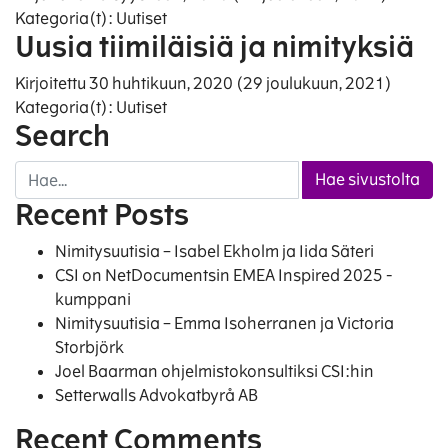
Kategoria(t):
Uutiset
Uusia tiimiläisiä ja nimityksiä
Kirjoitettu
30 huhtikuun, 2020
(29 joulukuun, 2021)
Kategoria(t):
Uutiset
Search
Haku:
Recent Posts
Nimitysuutisia – Isabel Ekholm ja Iida Säteri
CSI on NetDocumentsin EMEA Inspired 2025 -
kumppani
Nimitysuutisia – Emma Isoherranen ja Victoria
Storbjörk
Joel Baarman ohjelmistokonsultiksi CSI:hin
Setterwalls Advokatbyrå AB
Recent Comments