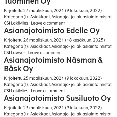
Tuominen Oy
Kirjoitettu
27 maaliskuun, 2021
(9 lokakuun, 2022)
Kategoria(t):
Asiakkaat
,
Asianajo- ja lakiasiaintoimistot
,
on Asianajotoimisto Kemp
CSI LakiMies
Leave a comment
Asianajotoimisto Edelle Oy
Kirjoitettu
26 maaliskuun, 2021
(18 kesäkuun, 2025)
Kategoria(t):
Asiakkaat
,
Asianajo- ja lakiasiaintoimistot
,
on Asianajotoimisto Edelle 
CSI Lawyer
Leave a comment
Asianajotoimisto Näsman &
Båsk Oy
Kirjoitettu
25 maaliskuun, 2021
(9 lokakuun, 2022)
Kategoria(t):
Asiakkaat
,
Asianajo- ja lakiasiaintoimistot
,
on Asianajotoimisto Näsm
CSI LakiMies
Leave a comment
Asianajotoimisto Susiluoto Oy
Kirjoitettu
23 maaliskuun, 2021
(9 lokakuun, 2022)
Kategoria(t):
Asiakkaat
,
Asianajo- ja lakiasiaintoimistot
,