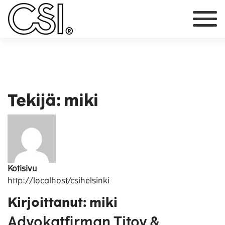
Päävalikko
Tekijä:
miki
Kotisivu
http://localhost/csihelsinki
Kirjoittanut: miki
Advokatfirman Titov &