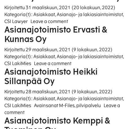
Kirjoitettu
31 maaliskuun, 2021
(20 lokakuun, 2022)
Kategoria(t):
Asiakkaat
,
Asianajo- ja lakiasiaintoimistot
,
on Asianajotoimisto Boreniu
CSI Lawyer
Leave a comment
Asianajotoimisto Ervasti &
Kunnas Oy
Kirjoitettu
29 maaliskuun, 2021
(9 lokakuun, 2022)
Kategoria(t):
Asiakkaat
,
Asianajo- ja lakiasiaintoimistot
,
on Asianajotoimisto Ervast
CSI LakiMies
Leave a comment
Asianajotoimisto Heikki
Sillanpää Oy
Kirjoitettu
28 maaliskuun, 2021
(9 lokakuun, 2022)
Kategoria(t):
Asiakkaat
,
Asianajo- ja lakiasiaintoimistot
,
CSI LakiMies
Avainsanat
M-Files
,
pilvipalvelu
Leave a
on Asianajotoimisto Heikki Sillanpää Oy
comment
Asianajotoimisto Kemppi &