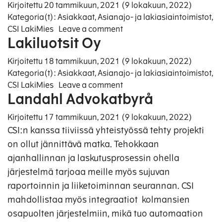
Kirjoitettu
20 tammikuun, 2021
(9 lokakuun, 2022)
Kategoria(t):
Asiakkaat
,
Asianajo- ja lakiasiaintoimistot
,
on Kotka & co. Asianajotoi
CSI LakiMies
Leave a comment
Lakiluotsit Oy
Kirjoitettu
18 tammikuun, 2021
(9 lokakuun, 2022)
Kategoria(t):
Asiakkaat
,
Asianajo- ja lakiasiaintoimistot
,
on Lakiluotsit Oy
CSI LakiMies
Leave a comment
Landahl Advokatbyrå
Kirjoitettu
17 tammikuun, 2021
(9 lokakuun, 2022)
CSI:n kanssa tiiviissä yhteistyössä tehty projekti
on ollut jännittävä matka. Tehokkaan
ajanhallinnan ja laskutusprosessin ohella
järjestelmä tarjoaa meille myös sujuvan
raportoinnin ja liiketoiminnan seurannan. CSI
mahdollistaa myös integraatiot kolmansien
osapuolten järjestelmiin, mikä tuo automaation