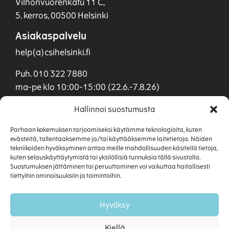
Vilhonvuorenkatu 11 C,
5. kerros, 00500 Helsinki
Asiakaspalvelu
help(a)csihelsinki.fi
Puh. 010 322 7880
ma-pe klo 10:00-15:00 (22.6.-7.8.26)
Myynti
Hallinnoi suostumusta
myynti(a)csihelsinki.fi
Parhaan kokemuksen tarjoamiseksi käytämme teknologioita, kuten
evästeitä, tallentaaksemme ja/tai käyttääksemme laitetietoja. Näiden
Puh. 040 901 0955
tekniikoiden hyväksyminen antaa meille mahdollisuuden käsitellä tietoja,
kuten selauskäyttäytymistä tai yksilöllisiä tunnuksia tällä sivustolla.
Suostumuksen jättäminen tai peruuttaminen voi vaikuttaa haitallisesti
tiettyihin ominaisuuksiin ja toimintoihin.
Hyväksy
Kiellä