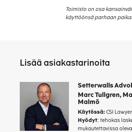
Toimisto on osa kansainväli
käyttöönsä parhaan paikal
Lisää asiakastarinoita
Setterwalls Advo
Marc Tullgren, M
Malmö
Käytössä:
CSI Lawye
Hyödyt
: tehokas lask
mukautettavissa oleva