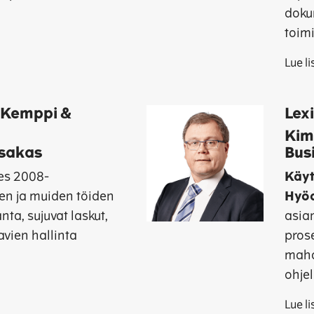
dokum
toim
Lue l
 Kemppi &
Lex
Kimm
sakas
Bus
es 2008-
Käyt
en ja muiden töiden
Hyöd
nta, sujuvat laskut,
asian
avien hallinta
pros
mahd
ohje
Lue l