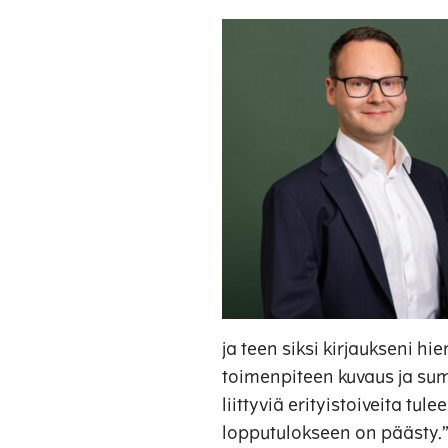
ja teen siksi kirjaukseni h
toimenpiteen kuvaus ja sum
liittyviä erityistoiveita tul
lopputulokseen on päästy.” 