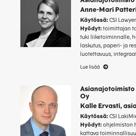
Asianajotoimisto
Anne-Mari Patteri
Käytössä:
CSI Lawye
Hyödyt:
toimittajan 
tuki liiketoiminnalle, 
laskutus, paperi- ja re
luotettavuus, integraat
Lue lisää
Asianajotoimisto
Oy
Kalle Ervasti, asi
Käytössä:
CSI LakiMi
Hyödyt:
ohjelmiston 
kattava toiminnallisuu