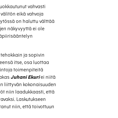
uokkautunut vahvasti
 välitön eikä vahvoja
äytössä on haluttu välttää
jen näkyvyyttä ei ole
säpiirisääntelyn
n tehokkain ja sopivin
eensä itse, osa luottaa
intoja toimenpiteitä
sakas
Juhani Ekuri
ei niitä
n liittyvän kokonaisuuden
öt niin laadukkaasti, että
tavaksi. Laskutukseen
tanut niin, että toivottuun