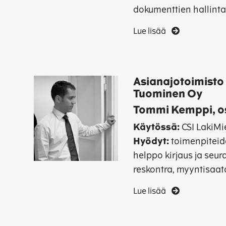
dokumenttien hallinta
Lue lisää
Asianajotoimisto
Tuominen Oy
Tommi Kemppi, o
Käytössä:
CSI LakiMi
Hyödyt:
toimenpiteid
helppo kirjaus ja seura
reskontra, myyntisaat
Lue lisää