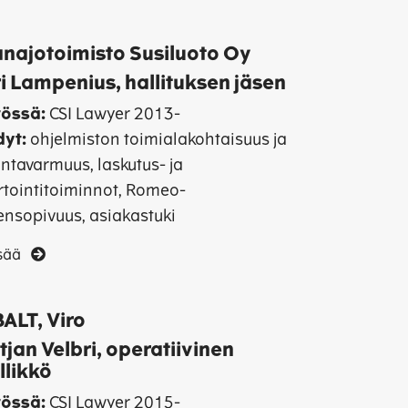
anajotoimisto Susiluoto Oy
i Lampenius, hallituksen jäsen
össä:
CSI Lawyer 2013-
yt:
ohjelmiston toimialakohtaisuus ja
ntavarmuus, laskutus- ja
rtointitoiminnot, Romeo-
ensopivuus, asiakastuki
isää
ALT, Viro
tjan Velbri, operatiivinen
llikkö
össä:
CSI Lawyer 2015-