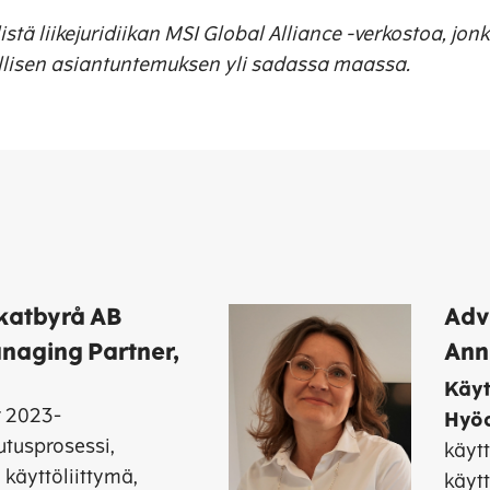
stä liikejuridiikan MSI Global Alliance -verkostoa, jon
lisen asiantunte­muksen yli sadassa maassa.
katbyrå AB
Adv
anaging Partner,
Ann
Käy
r 2023-
Hyö
utusprosessi,
käytt
 käyttöliittymä,
käyt