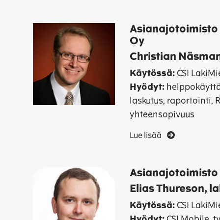
Asianajotoimist
Oy
Christian Näsman
Käytössä:
CSI LakiMi
Hyödyt:
helppokäyttö
laskutus, raportointi,
yhteensopivuus
Lue lisää
Asianajotoimisto
Elias Thureson, l
Käytössä:
CSI LakiMi
Hyödyt:
CSI Mobile, t