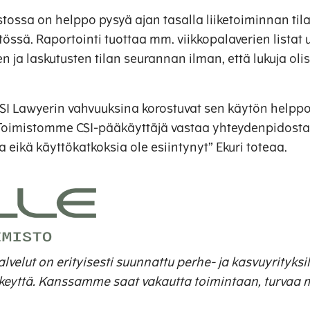
tossa on helppo pysyä ajan tasalla liiketoiminnan tila
tössä. Raportointi tuottaa mm. viikkopalaverien listat
n ja laskutusten tilan seurannan ilman, että lukuja oli
I Lawyerin vahvuuksina korostuvat sen käytön helppo
. Toimistomme CSI-pääkäyttäjä vastaa yhteydenpidosta
 eikä käyttökatkoksia ole esiintynyt” Ekuri toteaa.
velut on erityisesti suunnattu perhe- ja kasvuyrityksill
lkeyttä. Kanssamme saat vakautta toimintaan, turvaa