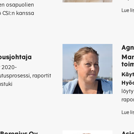
en osapuolien
Lue l
yö CSI:n kanssa
Agn
lousjohtaja
Mar
toi
r
2020-
Käy
tusprosessi, raportit
Hyö
stuki
löyt
rapor
Lue l