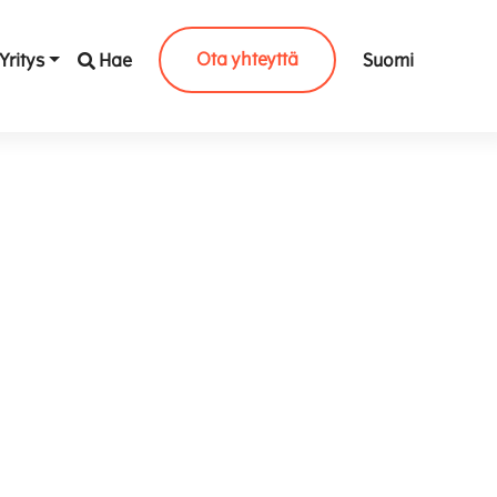
Ota yhteyttä
Yritys
Hae
Suomi