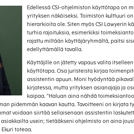
Edellessä CSI-ohjelmiston käyttötapa on m
yrityksen näköiseksi. Toimiston kulttuuri on
hierarkioita ole. Siten myös CSI Lawyerin k
turhia rajoituksia, esimerkiksi toimeksianto
rajattu miltään käyttäjäryhmältä, paitsi si
edellyttämällä tavalla.
Käyttäjille on jätetty vapaus valita itsellee
käyttötapa. Osa juristeista kirjaa toimenpit
assistentin apuun. Moni hyödyntää pikaval
kirjatessa, mutta yrityksen asianajaja ja o
kaipaa. ”Haluan aina nähdä toimeksiantoo
ieman pidemmän kaavan kautta. Tavoitteeni on kirjata ty
mat voidaan siirtää sellaisenaan assistentin laskutet
ee asiakkailta usein; tietääkseni ohjelmisto on aina jous
Ekuri toteaa.