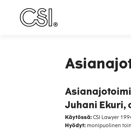
Päävalikko
Asianajo
Asianajotoimi
Juhani Ekuri,
Käytössä:
CSI Lawyer 199
Hyödyt:
monipuolinen toim