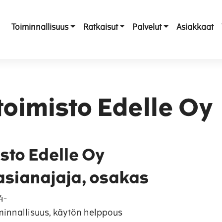
Toiminnallisuus
Ratkaisut
Palvelut
Asiakkaat
toimisto Edelle Oy
sto Edelle Oy
 asianajaja, osakas
4-
innallisuus, käytön helppous