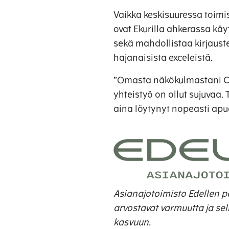
Vaikka keskisuuressa toimis
ovat Ekurilla ahkerassa käy
sekä mahdollistaa kirjauste
hajanaisista exceleistä.
”Omasta näkökulmastani CS
yhteistyö on ollut sujuvaa
aina löytynyt nopeasti apua
Asianajotoimisto Edellen pal
arvostavat varmuutta ja se
kasvuun.