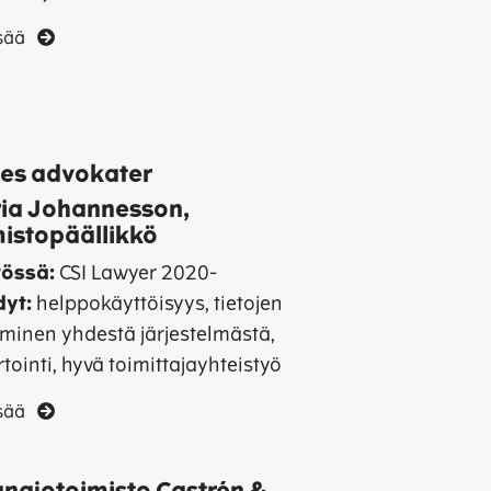
isää
es advokater
ia Johannesson,
mistopäällikkö
tössä:
CSI Lawyer 2020-
dyt:
helppokäyttöisyys, tietojen
yminen yhdestä järjestelmästä,
tointi, hyvä toimittajayhteistyö
isää