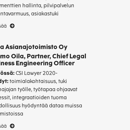
enttien hallinta, pilvipalvelun
intavarmuus, asiakastuki
isää
ia Asianajotoimisto Oy
o Oila, Partner, Chief Legal
iness Engineering Officer
össä:
CSI Lawyer 2020-
yt:
toimialakohtaisuus, tuki
ajajan työlle, työtapaa ohjaavat
essit, integraatioiden tuoma
ollisuus hyödyntää dataa muissa
lmistoissa
isää