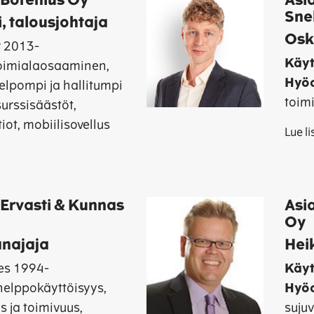
 Borenius Oy
Asi
Sne
, talousjohtaja
Oska
r 2013-
Käyt
toimialaosaaminen,
Hyöd
helpompi ja hallitumpi
toim
surssisäästöt,
iot, mobiilisovellus
Lue l
 Ervasti & Kunnas
Asi
Oy
anajaja
Heik
es 1994-
Käy
helppokäyttöisyys,
Hyöd
s ja toimivuus,
suju