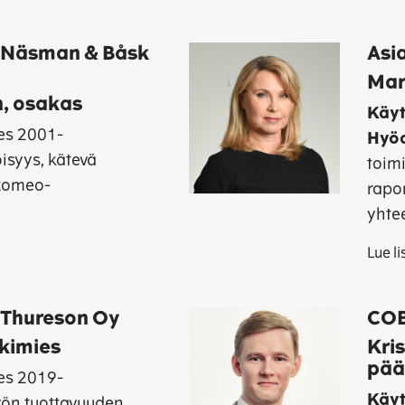
o Näsman & Båsk
Asi
Mar
, osakas
Käyt
es 2001-
Hyöd
isyys, kätevä
toimi
 Romeo-
rapo
yhte
Lue l
 Thureson Oy
COB
akimies
Kris
pää
es 2019-
Käyt
yön tuottavuuden