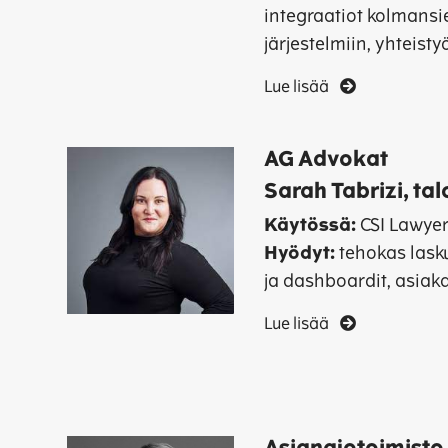
integraatiot kolmansi
järjestelmiin, yhteist
Lue lisää
AG Advokat
Sarah Tabrizi, ta
Käytössä:
CSI Lawye
Hyödyt:
tehokas lasku
ja dashboardit, asiaka
Lue lisää