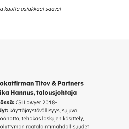
ka kautta asiakkaat saavat
okatfirman Titov & Partners
ika Hannus, talousjohtaja
tössä:
CSI Lawyer 2018-
dyt:
käyttäjäystävällisyys, sujuva
öönotto, tehokas laskujen käsittely,
töliittymän räätälöintimahdollisuudet