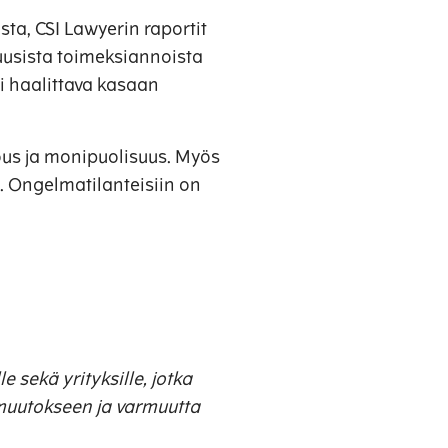
sta, CSI Lawyerin raportit
 uusista toimeksiannoista
si haalittava kasaan
us ja monipuolisuus. Myös
. Ongelmatilanteisiin on
e sekä yrityksille, jotka
 muutokseen ja varmuutta