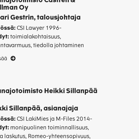
anajotoimisto Castrén &
llman Oy
ri Gestrin, talousjohtaja
össä:
CSI Lawyer 1996-
yt:
toimialakohtaisuus,
intavarmuus, tiedolla johtaminen
isää
anajotoimisto Heikki Sillanpää
ki Sillanpää, asianajaja
tössä:
CSI LakiMies ja M-Files 2014-
yt:
monipuolinen toiminnallisuus,
va laskutus, Romeo-yhteensopivuus,