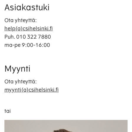
Asiakastuki
Ota yhteyttä:
h
elp(a)csihelsinki.fi
Puh. 010 322 7880
ma-pe 9:00-16:00
Myynti
Ota yhteyttä:
myynti(a)csihelsinki.fi
tai