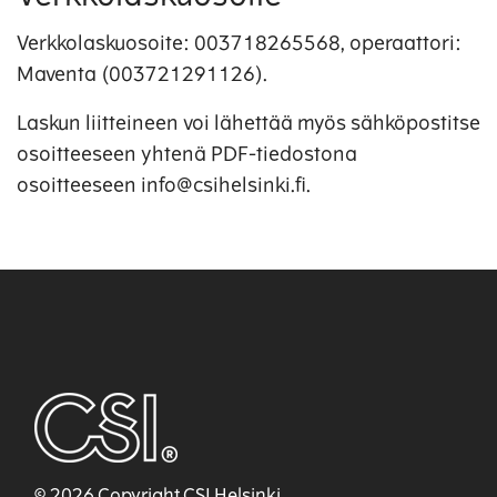
Verkkolaskuosoite: 003718265568, operaattori:
Maventa (003721291126).
Laskun liitteineen voi lähettää myös sähköpostitse
osoitteeseen yhtenä PDF-tiedostona
osoitteeseen info@csihelsinki.fi.
© 2026 Copyright CSI Helsinki