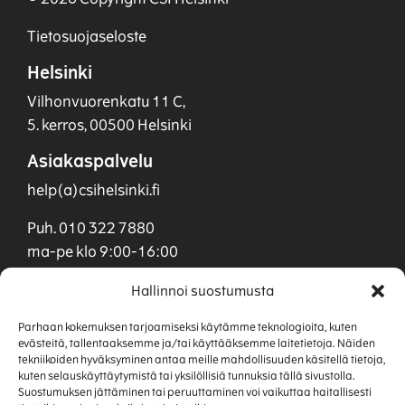
Tietosuojaseloste
Helsinki
Vilhonvuorenkatu 11 C,
5. kerros, 00500 Helsinki
Asiakaspalvelu
help(a)csihelsinki.fi
Puh. 010 322 7880
ma-pe klo 9:00-16:00
Myynti
Hallinnoi suostumusta
myynti(a)csihelsinki.fi
Parhaan kokemuksen tarjoamiseksi käytämme teknologioita, kuten
evästeitä, tallentaaksemme ja/tai käyttääksemme laitetietoja. Näiden
Puh. 040 901 0955
tekniikoiden hyväksyminen antaa meille mahdollisuuden käsitellä tietoja,
kuten selauskäyttäytymistä tai yksilöllisiä tunnuksia tällä sivustolla.
Suostumuksen jättäminen tai peruuttaminen voi vaikuttaa haitallisesti