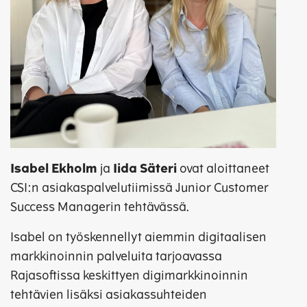
Isabel Ekholm
ja
Iida Säteri
ovat aloittaneet
CSI:n asiakaspalvelutiimissä Junior Customer
Success Managerin tehtävässä.
Isabel on työskennellyt aiemmin digitaalisen
markkinoinnin palveluita tarjoavassa
Rajasoftissa keskittyen digimarkkinoinnin
tehtävien lisäksi asiakassuhteiden