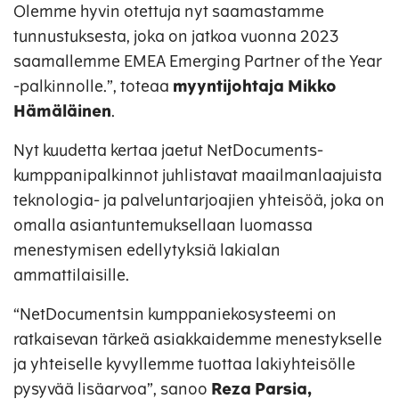
Olemme hyvin otettuja nyt saamastamme
tunnustuksesta, joka on jatkoa vuonna 2023
saamallemme EMEA Emerging Partner of the Year
-palkinnolle.”, toteaa
myyntijohtaja Mikko
Hämäläinen
.
Nyt kuudetta kertaa jaetut NetDocuments-
kumppanipalkinnot juhlistavat maailmanlaajuista
teknologia- ja palveluntarjoajien yhteisöä, joka on
omalla asiantuntemuksellaan luomassa
menestymisen edellytyksiä lakialan
ammattilaisille.
“NetDocumentsin kumppaniekosysteemi on
ratkaisevan tärkeä asiakkaidemme menestykselle
ja yhteiselle kyvyllemme tuottaa lakiyhteisölle
pysyvää lisäarvoa”, sanoo
Reza Parsia,