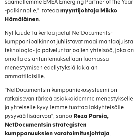
saamallemme EMEA Emerging Partner of the Year
-palkinnolle.”, toteaa
myyntijohtaja Mikko
Hämäläinen
.
Nyt kuudetta kertaa jaetut NetDocuments-
kumppanipalkinnot juhlistavat maailmanlaajuista
teknologia- ja palveluntarjoajien yhteisöä, joka on
omalla asiantuntemuksellaan luomassa
menestymisen edellytyksiä lakialan
ammattilaisille.
“NetDocumentsin kumppaniekosysteemi on
ratkaisevan tärkeä asiakkaidemme menestykselle
ja yhteiselle kyvyllemme tuottaa lakiyhteisölle
pysyvää lisäarvoa”, sanoo
Reza Parsia,
NetDocumentsin strategisten
kumppanuuksien varatoimitusjohtaja
.