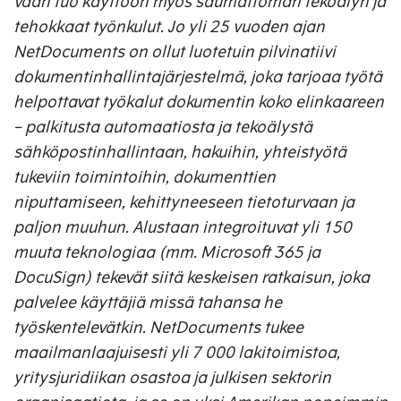
vaan tuo käyttöön myös saumattoman tekoälyn ja
tehokkaat työnkulut. Jo yli 25 vuoden ajan
NetDocuments on ollut luotetuin pilvinatiivi
dokumentinhallintajärjestelmä, joka tarjoaa työtä
helpottavat työkalut dokumentin koko elinkaareen
– palkitusta automaatiosta ja tekoälystä
sähköpostinhallintaan, hakuihin, yhteistyötä
tukeviin toimintoihin, dokumenttien
niputtamiseen, kehittyneeseen tietoturvaan ja
paljon muuhun. Alustaan integroituvat yli 150
muuta teknologiaa (mm. Microsoft 365 ja
DocuSign) tekevät siitä keskeisen ratkaisun, joka
palvelee käyttäjiä missä tahansa he
työskentelevätkin. NetDocuments tukee
maailmanlaajuisesti yli 7 000 lakitoimistoa,
yritysjuridiikan osastoa ja julkisen sektorin