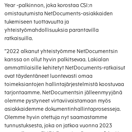
Year -palkinnon, joka korostaa CSI:n
omistautumista NetDocuments-asiakkaiden
tukemiseen tuottavuutta ja
yhteistyömahdollisuuksia parantavilla
ratkaisuilla.
”2022 alkanut yhteistyömme NetDocumentsin
kanssa on ollut hyvin palkitsevaa. Lakialan
ammattilaisille kehitetyt NetDocuments-ratkaisut
ovat täydentäneet luontevasti omaa
toimeksiantojen hallintajärjestelmistä koostuvaa
tarjontaamme. NetDocumentsin jälleenmyyjänä
olemme pystyneet virtaviivaistamaan myös
asiakkaidemme dokumentinhallintaprosesseja.
Olemme hyvin otettuja nyt saamastamme
tunnustuksesta, joka on jatkoa vuonna 2023