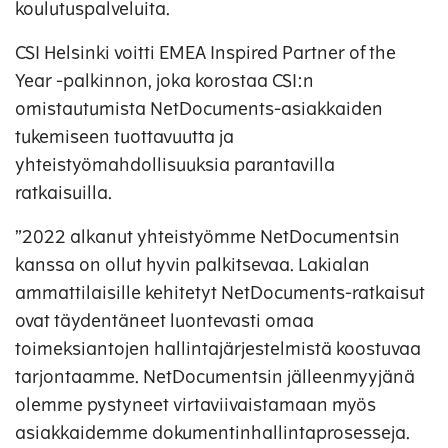
koulutuspalveluita.
CSI Helsinki voitti EMEA Inspired Partner of the
Year -palkinnon, joka korostaa CSI:n
omistautumista NetDocuments-asiakkaiden
tukemiseen tuottavuutta ja
yhteistyömahdollisuuksia parantavilla
ratkaisuilla.
”2022 alkanut yhteistyömme NetDocumentsin
kanssa on ollut hyvin palkitsevaa. Lakialan
ammattilaisille kehitetyt NetDocuments-ratkaisut
ovat täydentäneet luontevasti omaa
toimeksiantojen hallintajärjestelmistä koostuvaa
tarjontaamme. NetDocumentsin jälleenmyyjänä
olemme pystyneet virtaviivaistamaan myös
asiakkaidemme dokumentinhallintaprosesseja.