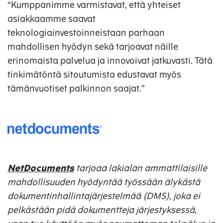
“Kumppanimme varmistavat, että yhteiset
asiakkaamme saavat
teknologiainvestoinneistaan parhaan
mahdollisen hyödyn sekä tarjoavat näille
erinomaista palvelua ja innovoivat jatkuvasti. Tätä
tinkimätöntä sitoutumista edustavat myös
tämänvuotiset palkinnon saajat.”
NetDocuments
tarjoaa lakialan ammattilaisille
mahdollisuuden hyödyntää työssään älykästä
dokumentinhallintajärjestelmää (DMS), joka ei
pelkästään pidä dokumentteja järjestyksessä,