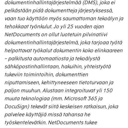
dokumentinhallintajärjestelmää (DMS), joka ei
pelkästään pidä dokumentteja järjestyksessä,
vaan tuo käyttöön myös saumattoman tekoälyn ja
tehokkaat työnkulut. Jo yli 25 vuoden ajan
NetDocuments on ollut luotetuin pilvinatiivi
dokumentinhallintajärjestelmä, joka tarjoaa työtä
helpottavat työkalut dokumentin koko elinkaareen
– palkitusta automaatiosta ja tekoälystä
sähköpostinhallintaan, hakuihin, yhteistyötä
tukeviin toimintoihin, dokumenttien
niputtamiseen, kehittyneeseen tietoturvaan ja
paljon muuhun. Alustaan integroituvat yli 150
muuta teknologiaa (mm. Microsoft 365 ja
DocuSign) tekevät siitä keskeisen ratkaisun, joka
palvelee käyttäjiä missä tahansa he
työskentelevätkin. NetDocuments tukee