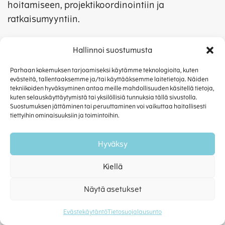
hoitamiseen, projektikoordinointiin ja
ratkaisumyyntiin.
Iida siirtyi CSI:hin Quinyx Finlandilta, jossa
Hallinnoi suostumusta
hänen tehtäviinsä ovat kuuluneet mm. B2B-
asiakassuhteiden ylläpito sekä asiakkaiden
Parhaan kokemuksen tarjoamiseksi käytämme teknologioita, kuten
evästeitä, tallentaaksemme ja/tai käyttääksemme laitetietoja. Näiden
tukeminen teknisissä ongelmissa ja
tekniikoiden hyväksyminen antaa meille mahdollisuuden käsitellä tietoja,
sovelluksen käytön optimoinnissa.
kuten selauskäyttäytymistä tai yksilöllisiä tunnuksia tällä sivustolla.
Suostumuksen jättäminen tai peruuttaminen voi vaikuttaa haitallisesti
tiettyihin ominaisuuksiin ja toimintoihin.
Uudessa roolissaan Iida ja Isabel keskittyvät
ensisijaisesti tukemaan asiakkaita CSI-
Hyväksy
ohjelmistojen käytössä, vahvistaen
monipuolisella osaamisellaan myös
Kiellä
asiakaspalvelutiimin muita tehtäväkenttiä.
Näytä asetukset
Toivotamme Iidan ja Isabelin lämpimästi
tervetulleiksi tiimiin!
Evästekäytäntö
Tietosuojalausunto