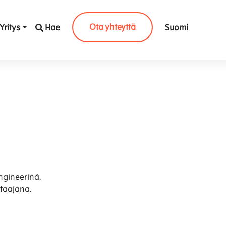
Ota yhteyttä
Yritys
Hae
Suomi
.
ngineerinä.
staajana.