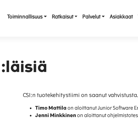
Toiminnallisuus
Ratkaisut
Palvelut
Asiakkaat
:läisiä
CSI:n tuotekehitystiimi on saanut vahvistusta
Timo Mattila
on aloittanut Junior Software E
Jenni Minkkinen
on aloittanut ohjelmistote