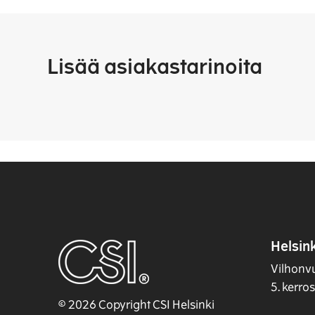
Lisää asiakastarinoita
Helsink
Vilhonv
5. kerro
© 2026 Copyright CSI Helsinki