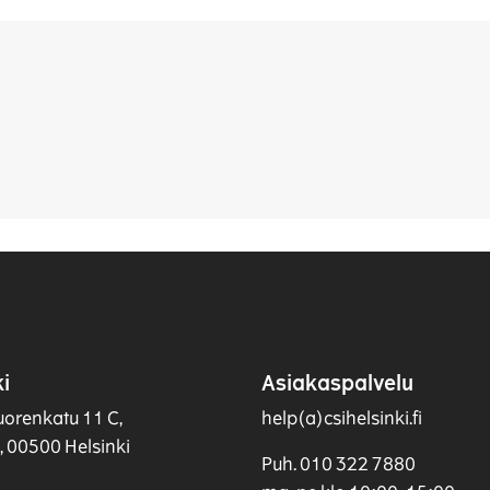
i
Asiakaspalvelu
uorenkatu 11 C,
help(a)csihelsinki.fi
s, 00500 Helsinki
Puh. 010 322 7880