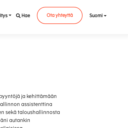
Ota yhteyttä
itys
Hae
Suomi
pyyntöjä ja kehittämään
allinnon assistenttina
en sekä taloushallinnosta
läni autankin