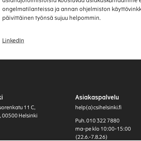
asianajotoimistoista koostuvaa asiakaskuntaamme er
ongelmatilanteissa ja annan ohjelmiston käyttövinkke
päivittäinen työnsä sujuu helpommin.
LinkedIn
i
Asiakaspalvelu
uorenkatu 11 C,
help(a)csihelsinki.fi
s, 00500 Helsinki
Puh. 010 322 7880
ma-pe klo 10:00-15:00
(22.6.-7.8.26)