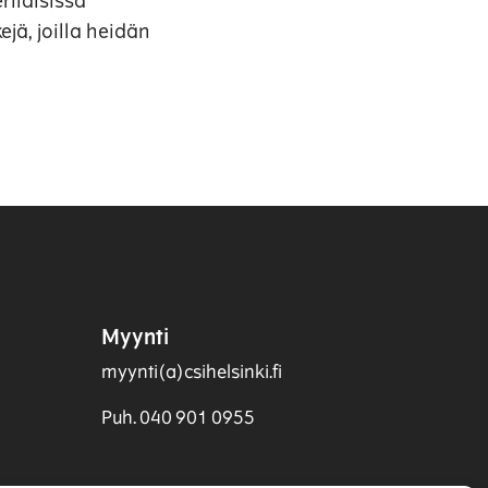
ilaisissa
jä, joilla heidän
Myynti
myynti(a)csihelsinki.fi
Puh. 040 901 0955