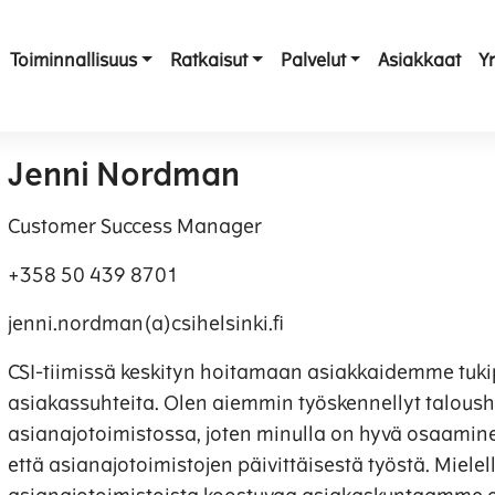
Toiminnallisuus
Ratkaisut
Palvelut
Asiakkaat
Yr
Jenni Nordman
Customer Success Manager
+358 50 439 8701
jenni.nordman(a)csihelsinki.fi
CSI-tiimissä keskityn hoitamaan asiakkaidemme tuki
asiakassuhteita. Olen aiemmin työskennellyt taloush
asianajotoimistossa, joten minulla on hyvä osaamin
että asianajotoimistojen päivittäisestä työstä. Mielel