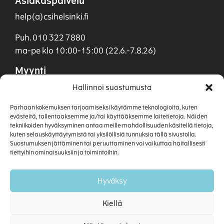
Asiakaspalvelu
help(a)csihelsinki.fi
Puh. 010 322 7880
ma-pe klo 10:00-15:00 (22.6.-7.8.26)
Myynti
myynti(a)csihelsinki.fi
Hallinnoi suostumusta
Puh. 040 901 0955
Parhaan kokemuksen tarjoamiseksi käytämme teknologioita, kuten
evästeitä, tallentaaksemme ja/tai käyttääksemme laitetietoja. Näiden
tekniikoiden hyväksyminen antaa meille mahdollisuuden käsitellä tietoja,
kuten selauskäyttäytymistä tai yksilöllisiä tunnuksia tällä sivustolla.
Suostumuksen jättäminen tai peruuttaminen voi vaikuttaa haitallisesti
tiettyihin ominaisuuksiin ja toimintoihin.
Hyväksy
Kiellä