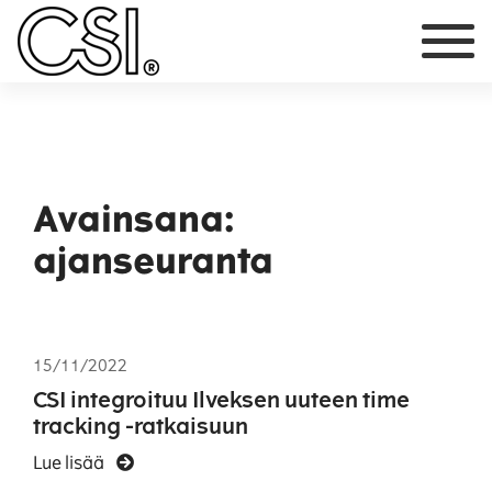
Päävalikko
Avainsana:
ajanseuranta
15/11/2022
CSI integroituu Ilveksen uuteen time
tracking -ratkaisuun
Lue lisää