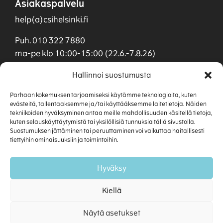
Asiakaspalvelu
help(a)csihelsinki.fi
Puh. 010 322 7880
ma-pe klo 10:00-15:00 (22.6.-7.8.26)
Myynti
Hallinnoi suostumusta
myynti(a)csihelsinki.fi
Parhaan kokemuksen tarjoamiseksi käytämme teknologioita, kuten
evästeitä, tallentaaksemme ja/tai käyttääksemme laitetietoja. Näiden
Puh. 040 901 0955
tekniikoiden hyväksyminen antaa meille mahdollisuuden käsitellä tietoja,
kuten selauskäyttäytymistä tai yksilöllisiä tunnuksia tällä sivustolla.
Suostumuksen jättäminen tai peruuttaminen voi vaikuttaa haitallisesti
tiettyihin ominaisuuksiin ja toimintoihin.
Hyväksy
Kiellä
Näytä asetukset