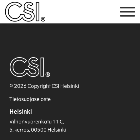
Päävalikko
© 2026 Copyright CSI Helsinki
Tietosuojaseloste
Helsinki
Vilhonvuorenkatu 11 C,
5. kerros, 00500 Helsinki