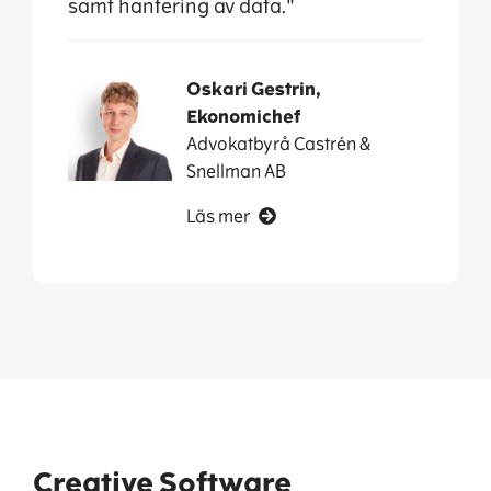
samt hantering av data."
Oskari Gestrin,
Ekonomichef
Advokatbyrå Castrén &
Snellman AB
Läs mer
Creative Software