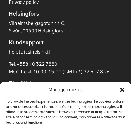
Privacy policy
Helsingfors
Vilhelmsbergsgatan 11 C,
5 vån, 00500 Helsingfors
Kundsupport
help(a)csihelsinki.fi
Tel. +358 10 322 7880
Mån-fre kl. 10:00-15:00 (GMT+3) 22.6.-7.8.26
Försäljning
Manage cookies
sales(a)csihelsinki.fi
To provide the best experiences, we use technologies like cookies to store
Tel. +358 40 901 0955
and/or access device information. Consenting to these technologies will
allow us to process data such as browsing behavior or unique IDs on this
site. Not consenting or withdrawing consent, may adversely affect certain
features and functions.