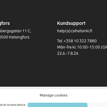
gfors
Kundsupport
sbergsgatan 11 C,
help(a)csihelsinki.fi
0500 Helsingfors
Tel. +358 10 322 7880
Mån-fre kl. 10:00-15:00 (
22.6.-7.8.26
Manage cookies
and/or access device